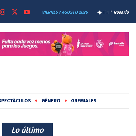
VIERNES 7 AGOSTO 2026
11.1
C
Rosario
SPECTÁCULOS
GÉNERO
GREMIALES
⠀Lo último⠀