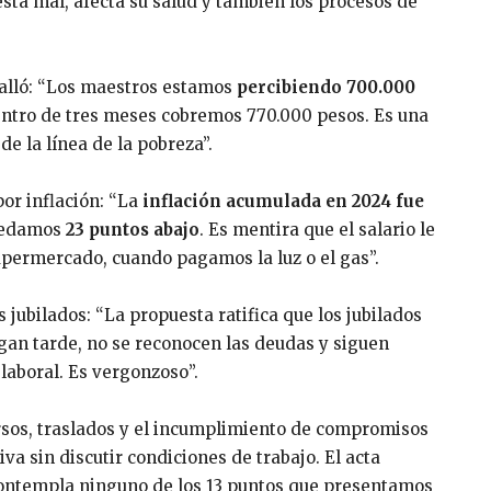
 está mal, afecta su salud y también los procesos de
etalló: “Los maestros estamos
percibiendo 700.000
entro de tres meses cobremos 770.000 pesos. Es una
de la línea de la pobreza”.
por inflación: “La
inflación acumulada en 2024 fue
uedamos
23 puntos abajo
. Es mentira que el salario le
upermercado, cuando pagamos la luz o el gas”.
 jubilados: “La propuesta ratifica que los jubilados
gan tarde, no se reconocen las deudas y siguen
laboral. Es vergonzoso”.
sos, traslados y el incumplimiento de compromisos
a sin discutir condiciones de trabajo. El acta
 contempla ninguno de los 13 puntos que presentamos