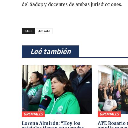
del Sadop y docentes de ambas jurisdicciones.
TAGS
Amsafé
⠀Leé también⠀
GREMIALES
GREMIALES
Lorena Almirón: “Hoy los
ATE Rosario 