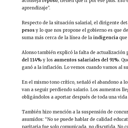
aconseja
reposo
, tienen que ir por ese plus. Eso
aprendizaje”.
Respecto de la situación salarial, el dirigente d
pesos
y lo que nos propone el gobierno es que d
suma más cerca de la línea de la
indigencia
que 
Alonso también explicó la falta de actualización 
del 114%
y los
aumentos salariales del 91%
. Q
ganó a la inflación. Lo vemos cuando vamos al s
En el mismo tono crítico, señaló el abandono a los
van a seguir perdiendo salario. Los aumentos lle
obligándolos a aportar después de toda una vida 
También hizo mención a la suspensión de concur
asumidos: “No se puede hablar de calidad educativ
paritaria fue solo comunicada, no discutida. No