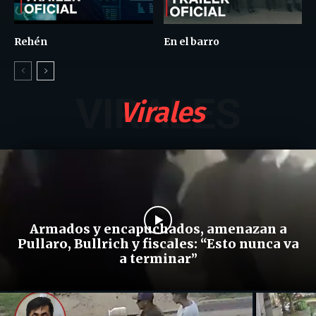
Rehén
En el barro
VIRALES
Virales
Armados y encapuchados, amenazan a
Pullaro, Bullrich y fiscales: “Esto nunca va
a terminar”