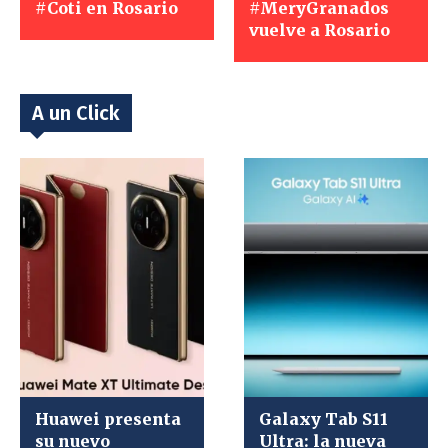
#Coti en Rosario
#MeryGranados
vuelve a Rosario
A un Click
Huawei presenta
Galaxy Tab S11
su nuevo
Ultra: la nueva