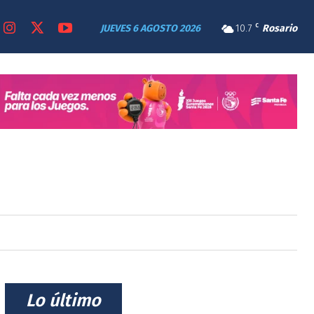
JUEVES 6 AGOSTO 2026
10.7
C
Rosario
CTÁCULOS
GÉNERO
GREMIALES
MÁS
⠀Lo último⠀