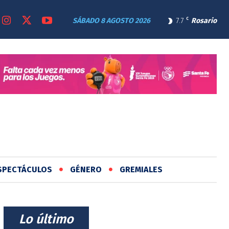
SÁBADO 8 AGOSTO 2026
7.7
C
Rosario
SPECTÁCULOS
GÉNERO
GREMIALES
⠀Lo último⠀