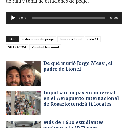
de ruta y toma de estaciones de peaje.
R
00:00
00:00
e
p
r
TAGS
estaciones de peaje
Leandro Bond
ruta 11
o
SUTRACOVI
Vialidad Nacional
d
u
De qué murió Jorge Messi, el
c
padre de Lionel
t
o
r
Impulsan un paseo comercial
d
en el Aeropuerto Internacional
de Rosario: tendrá 11 locales
e
a
u
Más de 1.600 estudiantes
d
vuelven a la UNR para