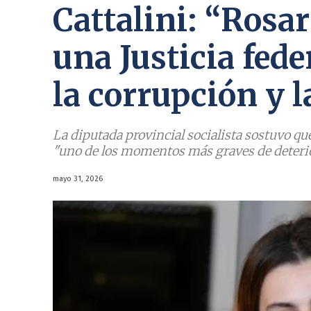
Cattalini: “Rosa
una Justicia fede
la corrupción y 
La diputada provincial socialista sostuvo q
"uno de los momentos más graves de deterior
mayo 31, 2026