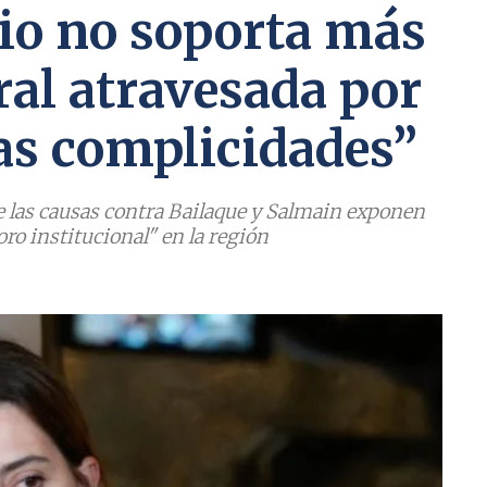
rio no soporta más
ral atravesada por
las complicidades”
ue las causas contra Bailaque y Salmain exponen
o institucional" en la región