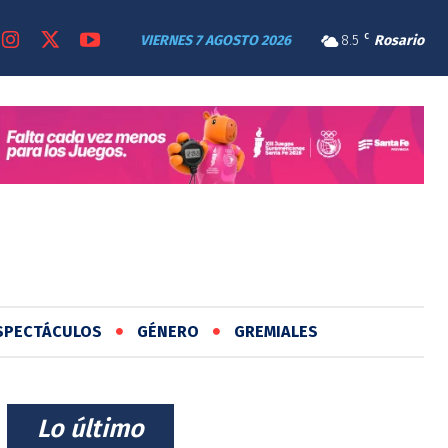
VIERNES 7 AGOSTO 2026
8.5
C
Rosario
SPECTÁCULOS
GÉNERO
GREMIALES
⠀Lo último⠀