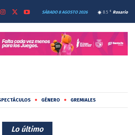
SÁBADO 8 AGOSTO 2026
8.5
C
Rosario
SPECTÁCULOS
GÉNERO
GREMIALES
⠀Lo último⠀