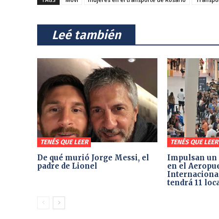
⠀Leé también⠀
TENÉS QUE LEER
TENÉS QUE LEER
De qué murió Jorge Messi, el
Impulsan un 
padre de Lionel
en el Aeropu
Internacional
tendrá 11 loc