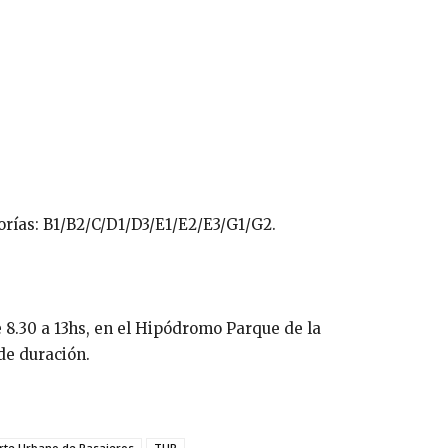
orías: B1/B2/C/D1/D3/E1/E2/E3/G1/G2.
e 8.30 a 13hs, en el Hipódromo Parque de la
de duración.
rte Urbano de Pasajeros
TUP