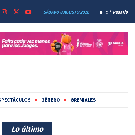
SÁBADO 8 AGOSTO 2026
15
C
Rosario
SPECTÁCULOS
GÉNERO
GREMIALES
⠀Lo último⠀