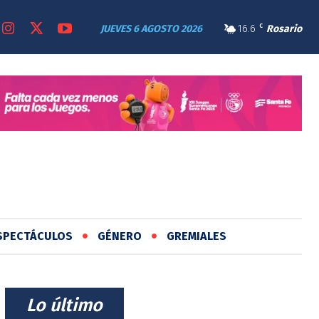
JUEVES 6 AGOSTO 2026
16.6
C
Rosario
SPECTÁCULOS
GÉNERO
GREMIALES
⠀Lo último⠀