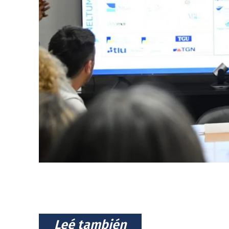
⠀Leé también⠀