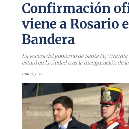
Confirmación ofic
viene a Rosario e
Bandera
La vocera del gobierno de Santa Fe, Virgini
estará en la ciudad tras la inauguración de
junio 12, 2026