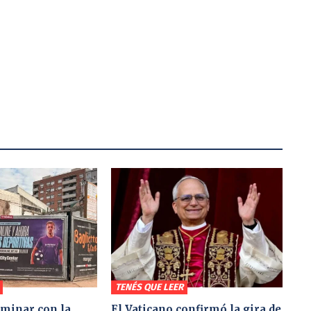
TENÉS QUE LEER
minar con la
El Vaticano confirmó la gira de