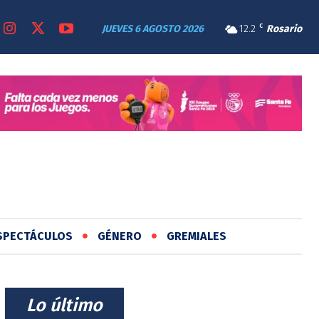
JUEVES 6 AGOSTO 2026
12.2
C
Rosario
SPECTÁCULOS
GÉNERO
GREMIALES
⠀Lo último⠀