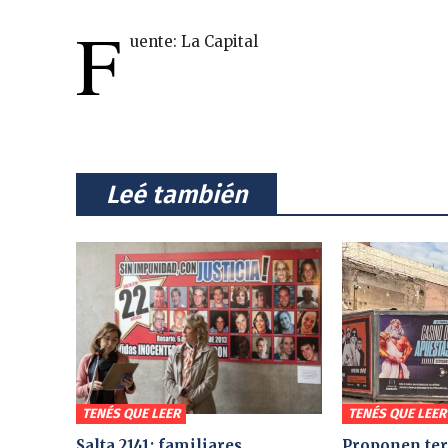
F
uente: La Capital
⠀Leé también⠀
TENÉS QUE LEER
TENÉS QUE LEER
Salta 2141: familiares
Proponen ter