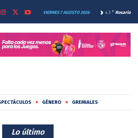
VIERNES 7 AGOSTO 2026
4.3
C
Rosario
SPECTÁCULOS
GÉNERO
GREMIALES
⠀Lo último⠀