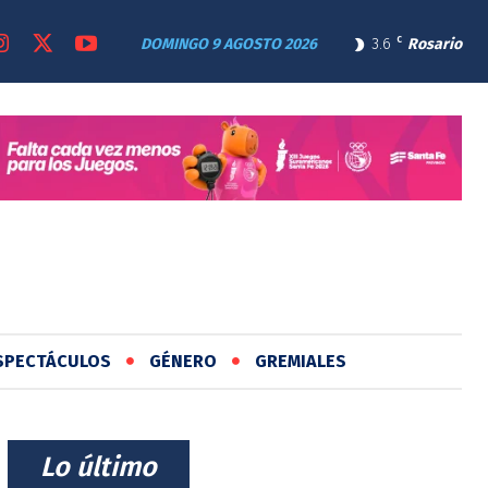
DOMINGO 9 AGOSTO 2026
3.6
C
Rosario
SPECTÁCULOS
GÉNERO
GREMIALES
⠀Lo último⠀