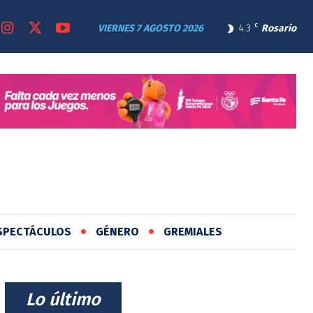
VIERNES 7 AGOSTO 2026
4.3
C
Rosario
SPECTÁCULOS
GÉNERO
GREMIALES
⠀Lo último⠀