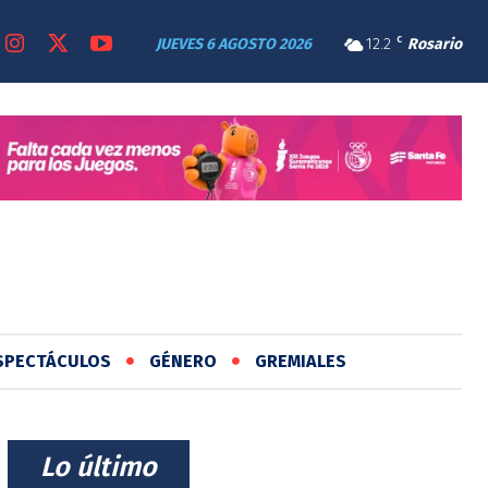
JUEVES 6 AGOSTO 2026
12.2
C
Rosario
SPECTÁCULOS
GÉNERO
GREMIALES
⠀Lo último⠀