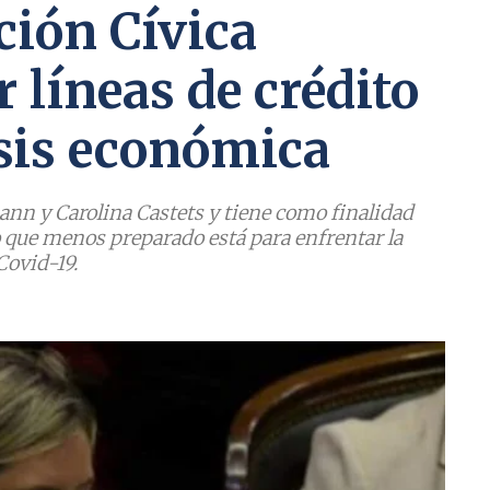
ción Cívica
 líneas de crédito
isis económica
ann y Carolina Castets y tiene como finalidad
que menos preparado está para enfrentar la
Covid-19.