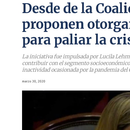
Desde de la Coali
proponen otorgar
para paliar la cr
La iniciativa fue impulsada por Lucila Lehm
contribuir con el segmento socioeconómico 
inactividad ocasionada por la pandemia del 
marzo 30, 2020