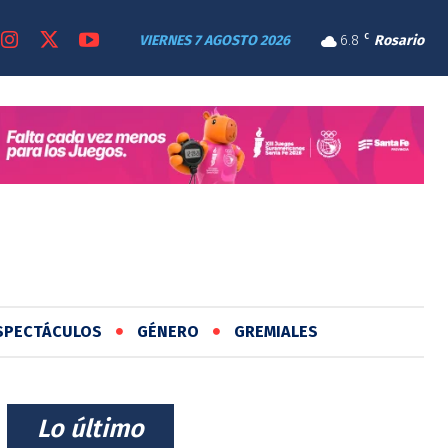
VIERNES 7 AGOSTO 2026
6.8
C
Rosario
SPECTÁCULOS
GÉNERO
GREMIALES
⠀Lo último⠀