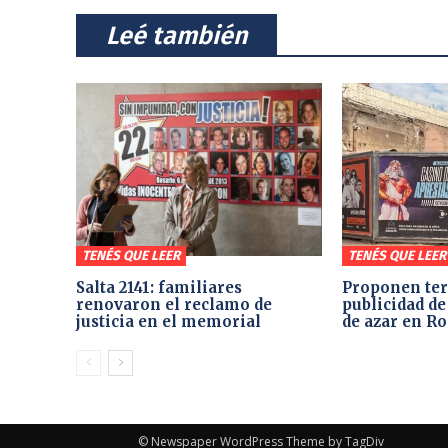
⠀Leé también⠀
TENÉS QUE LEER
TENÉS QUE LEER
Salta 2141: familiares
Proponen ter
renovaron el reclamo de
publicidad de
justicia en el memorial
de azar en Ro
© Newspaper WordPress Theme by TagDiv