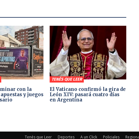
TENÉS QUE LEER
minar con la
El Vaticano confirmó la gira de
 apuestas y juegos
León XIV: pasará cuatro días
sario
en Argentina
Tenés que Leer
Deportes
A un Click
Policiales
Regiona