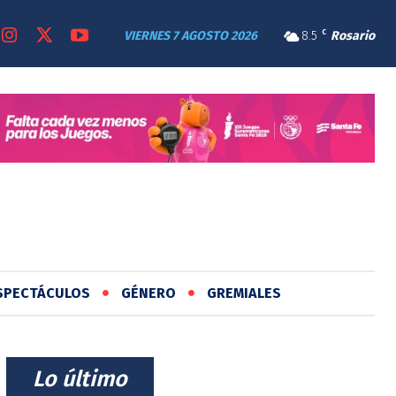
VIERNES 7 AGOSTO 2026
8.5
C
Rosario
SPECTÁCULOS
GÉNERO
GREMIALES
⠀Lo último⠀