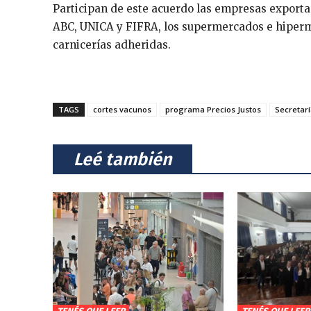
Participan de este acuerdo las empresas export
ABC, UNICA y FIFRA, los supermercados e hiper
carnicerías adheridas.
TAGS
cortes vacunos
programa Precios Justos
Secretarí
⠀Leé también⠀