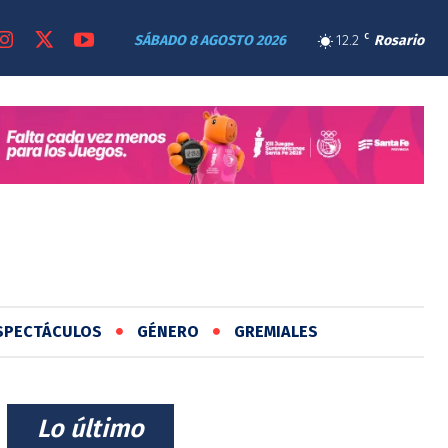
SÁBADO 8 AGOSTO 2026
12.2
C
Rosario
SPECTÁCULOS
GÉNERO
GREMIALES
⠀Lo último⠀