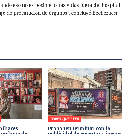
uando eso no es posible, otras vidas fuera del hospital
ajo de procuración de órganos”, concluyó Becherucci.
TENÉS QUE LEER
miliares
Proponen terminar con la
 reclamo de
publicidad de apuestas y juegos