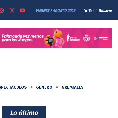
VIERNES 7 AGOSTO 2026
15.3
C
Rosario
SPECTÁCULOS
GÉNERO
GREMIALES
⠀Lo último⠀