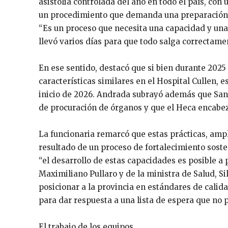
asistolia controlada del año en todo el país, con
un procedimiento que demanda una preparación es
“Es un proceso que necesita una capacidad y una
llevó varios días para que todo salga correctamen
En ese sentido, destacó que si bien durante 2025
características similares en el Hospital Cullen, e
inicio de 2026. Andrada subrayó además que Santa
de procuración de órganos y que el Heca encabeza
La funcionaria remarcó que estas prácticas, ampl
resultado de un proceso de fortalecimiento soste
“el desarrollo de estas capacidades es posible a 
Maximiliano Pullaro y de la ministra de Salud, Sil
posicionar a la provincia en estándares de calid
para dar respuesta a una lista de espera que no p
El trabajo de los equipos