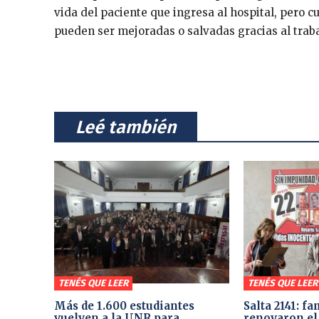
vida del paciente que ingresa al hospital, pero c
pueden ser mejoradas o salvadas gracias al trab
⠀Leé también⠀
TENÉS QUE LEER
TENÉS QUE LEER
Más de 1.600 estudiantes
Salta 2141: fa
vuelven a la UNR para
renovaron el