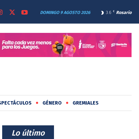
DOMINGO 9 AGOSTO 2026
3.6
C
Rosario
SPECTÁCULOS
GÉNERO
GREMIALES
⠀Lo último⠀