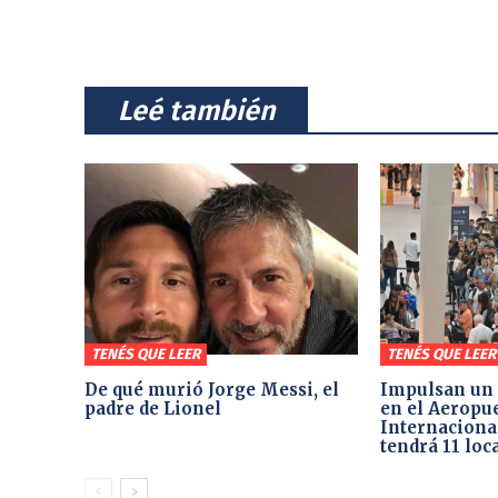
⠀Leé también⠀
TENÉS QUE LEER
TENÉS QUE LEER
De qué murió Jorge Messi, el
Impulsan un 
padre de Lionel
en el Aeropu
Internacional
tendrá 11 loc