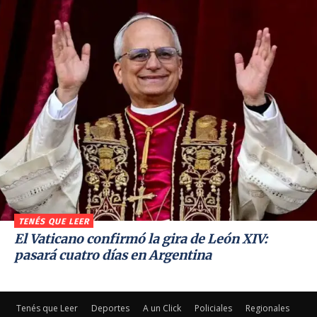
TENÉS QUE LEER
El Vaticano confirmó la gira de León XIV:
pasará cuatro días en Argentina
Tenés que Leer
Deportes
A un Click
Policiales
Regionales