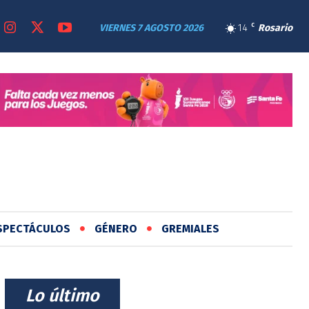
VIERNES 7 AGOSTO 2026
14
C
Rosario
SPECTÁCULOS
GÉNERO
GREMIALES
⠀Lo último⠀