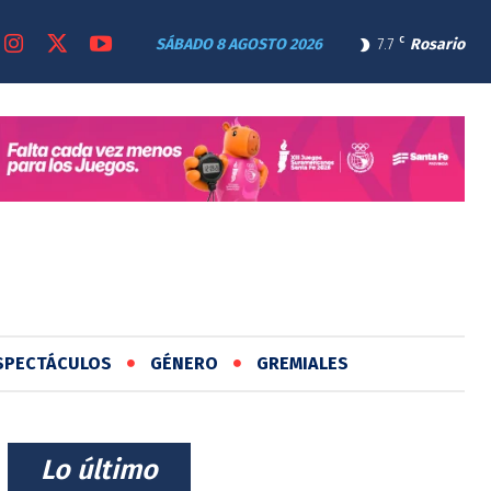
SÁBADO 8 AGOSTO 2026
7.7
C
Rosario
SPECTÁCULOS
GÉNERO
GREMIALES
⠀Lo último⠀