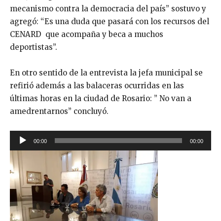
mecanismo contra la democracia del país” sostuvo y
agregó: “Es una duda que pasará con los recursos del
CENARD que acompaña y beca a muchos
deportistas”.
En otro sentido de la entrevista la jefa municipal se
refirió además a las balaceras ocurridas en las
últimas horas en la ciudad de Rosario: ” No van a
amedrentarnos” concluyó.
R
00:00
00:00
e
p
r
o
d
u