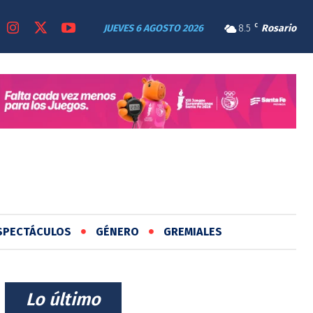
JUEVES 6 AGOSTO 2026
8.5
C
Rosario
SPECTÁCULOS
GÉNERO
GREMIALES
⠀Lo último⠀