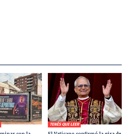
TENÉS QUE LEER
minar con la
El Vaticano confirmó la gira de