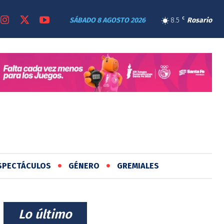
SÁBADO 8 AGOSTO 2026
8.5
C
Rosario
SPECTÁCULOS
GÉNERO
GREMIALES
⠀Lo último⠀