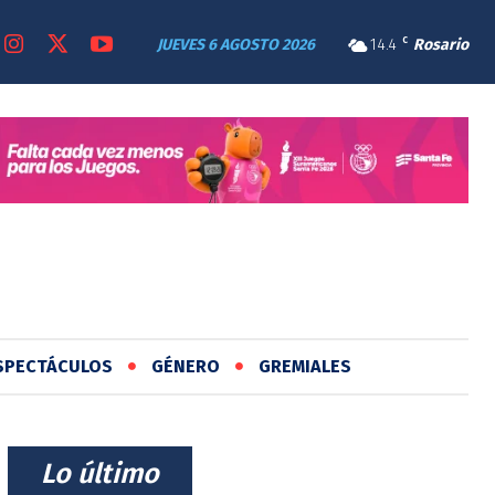
JUEVES 6 AGOSTO 2026
14.4
C
Rosario
SPECTÁCULOS
GÉNERO
GREMIALES
⠀Lo último⠀