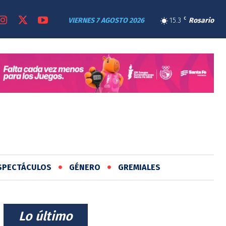
VIERNES 7 AGOSTO 2026
15.3
C
Rosario
SPECTÁCULOS
GÉNERO
GREMIALES
⠀Lo último⠀