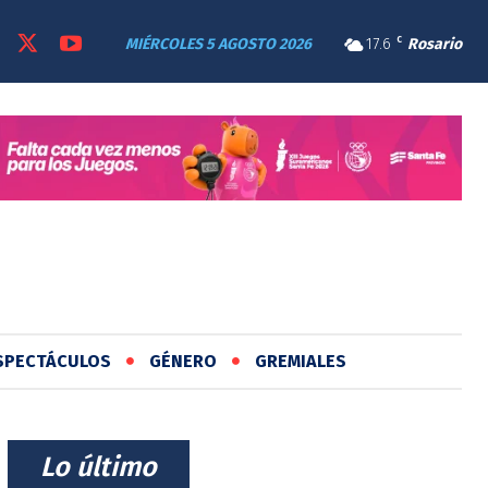
MIÉRCOLES 5 AGOSTO 2026
17.6
C
Rosario
SPECTÁCULOS
GÉNERO
GREMIALES
⠀Lo último⠀