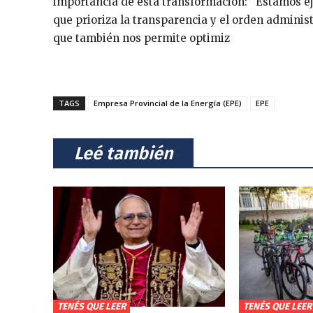
importancia de esta transformación: “Estamos ej
que prioriza la transparencia y el orden administ
que también nos permite optimiz
TAGS
Empresa Provincial de la Energía (EPE)
EPE
⠀Leé también⠀
TENÉS QUE LEER
TENÉS QUE LEER