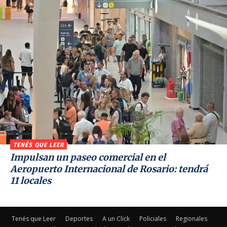
TENÉS QUE LEER
Impulsan un paseo comercial en el
Aeropuerto Internacional de Rosario: tendrá
11 locales
Tenés que Leer
Deportes
A un Click
Policiales
Regionales