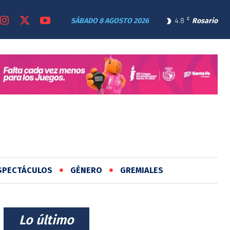
SÁBADO 8 AGOSTO 2026
4.8
C
Rosario
SPECTÁCULOS
GÉNERO
GREMIALES
⠀Lo último⠀