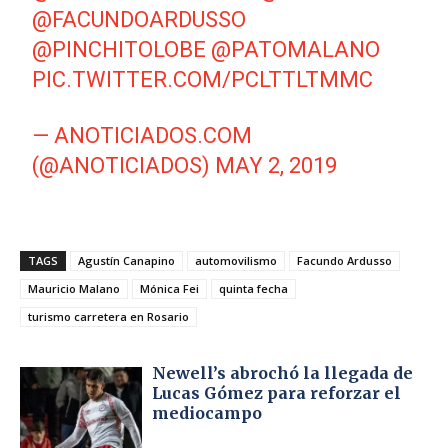
@FACUNDOARDUSSO
@PINCHITOLOBE
@PATOMALANO
PIC.TWITTER.COM/PCLTTLTMMC
— ANOTICIADOS.COM
(@ANOTICIADOS)
MAY 2, 2019
TAGS
Agustín Canapino
automovilismo
Facundo Ardusso
Mauricio Malano
Mónica Fei
quinta fecha
turismo carretera en Rosario
Newell’s abrochó la llegada de
Lucas Gómez para reforzar el
mediocampo