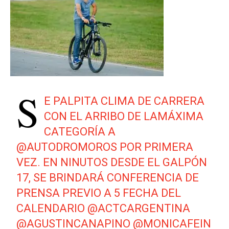
S
E PALPITA CLIMA DE CARRERA
CON EL ARRIBO DE LAMÁXIMA
CATEGORÍA A
@AUTODROMOROS
POR PRIMERA
VEZ. EN NINUTOS DESDE EL GALPÓN
17, SE BRINDARÁ CONFERENCIA DE
PRENSA PREVIO A 5 FECHA DEL
CALENDARIO
@ACTCARGENTINA
@AGUSTINCANAPINO
@MONICAFEIN