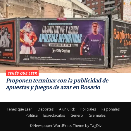
TENÉS QUE LEER
Proponen terminar con la publicidad de
apuestas y juegos de azar en Rosario
Tenés que Leer
Deportes
A un Click
Policiales
Regionales
Política
Espectáculos
Género
Gremiales
© Newspaper WordPress Theme by TagDiv