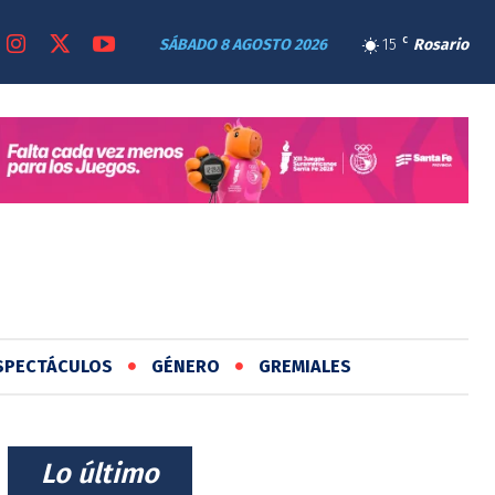
SÁBADO 8 AGOSTO 2026
15
C
Rosario
SPECTÁCULOS
GÉNERO
GREMIALES
⠀Lo último⠀