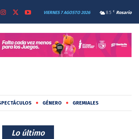
VIERNES 7 AGOSTO 2026
8.5
C
Rosario
SPECTÁCULOS
GÉNERO
GREMIALES
⠀Lo último⠀