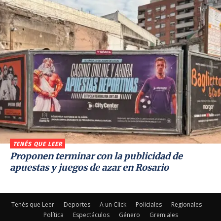
TENÉS QUE LEER
Proponen terminar con la publicidad de
apuestas y juegos de azar en Rosario
Tenés que Leer
Deportes
A un Click
Policiales
Regionales
Política
Espectáculos
Género
Gremiales