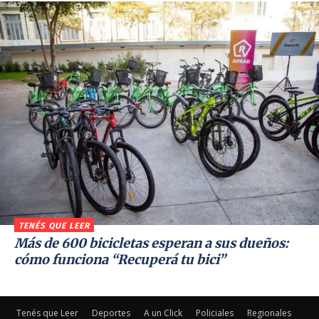
TENÉS QUE LEER
Más de 600 bicicletas esperan a sus dueños:
cómo funciona “Recuperá tu bici”
Tenés que Leer
Deportes
A un Click
Policiales
Regionales