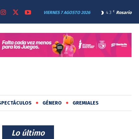
VIERNES 7 AGOSTO 2026
4.3
C
Rosario
SPECTÁCULOS
GÉNERO
GREMIALES
⠀Lo último⠀