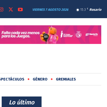
VIERNES 7 AGOSTO 2026
15.3
C
Rosario
SPECTÁCULOS
GÉNERO
GREMIALES
⠀Lo último⠀