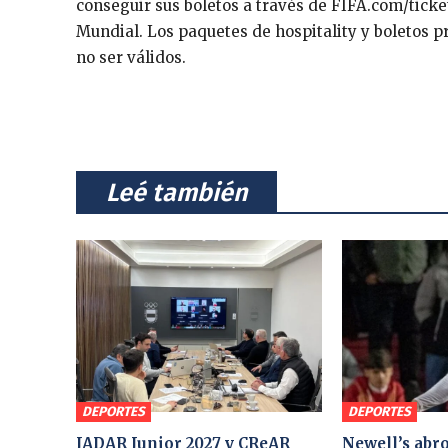
conseguir sus boletos a través de FIFA.com/ticke
Mundial. Los paquetes de hospitality y boletos p
no ser válidos.
⠀Leé también⠀
DEPORTES
DEPORTES
JADAR Junior 2027 y CReAR
Newell’s abro