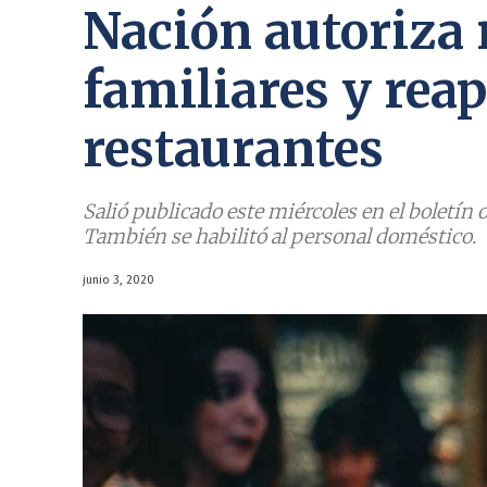
Nación autoriza
familiares y reap
restaurantes
Salió publicado este miércoles en el boletín o
También se habilitó al personal doméstico.
junio 3, 2020