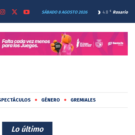
SÁBADO 8 AGOSTO 2026
4.8
C
Rosario
SPECTÁCULOS
GÉNERO
GREMIALES
⠀Lo último⠀