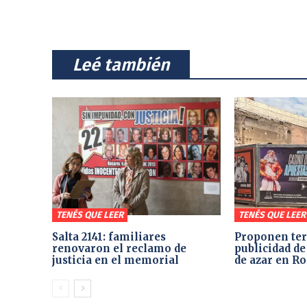
⠀Leé también⠀
TENÉS QUE LEER
TENÉS QUE LEER
Salta 2141: familiares
Proponen ter
renovaron el reclamo de
publicidad de
justicia en el memorial
de azar en Ro