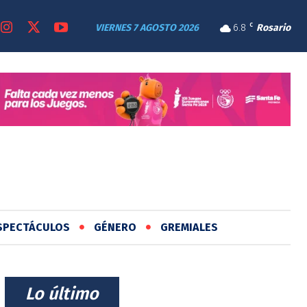
VIERNES 7 AGOSTO 2026
6.8
C
Rosario
SPECTÁCULOS
GÉNERO
GREMIALES
⠀Lo último⠀