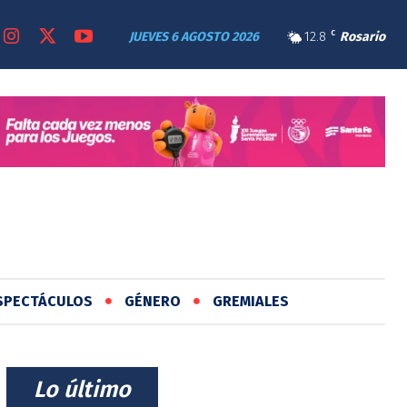
JUEVES 6 AGOSTO 2026
12.8
C
Rosario
SPECTÁCULOS
GÉNERO
GREMIALES
⠀Lo último⠀