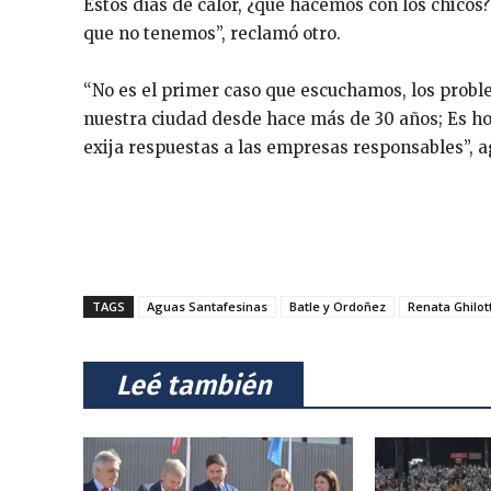
Estos días de calor, ¿qué hacemos con los chicos
que no tenemos”, reclamó otro.
“No es el primer caso que escuchamos, los prob
nuestra ciudad desde hace más de 30 años; Es hor
exija respuestas a las empresas responsables”, ag
TAGS
Aguas Santafesinas
Batle y Ordoñez
Renata Ghilott
⠀Leé también⠀