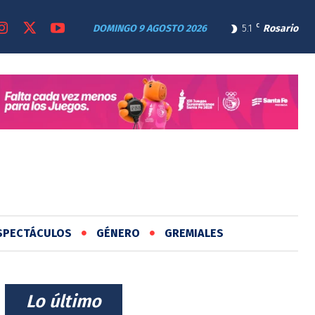
DOMINGO 9 AGOSTO 2026
5.1
C
Rosario
SPECTÁCULOS
GÉNERO
GREMIALES
⠀Lo último⠀