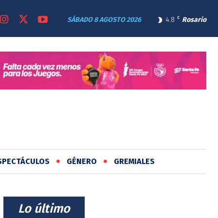
SÁBADO 8 AGOSTO 2026
4.8
C
Rosario
SPECTÁCULOS
GÉNERO
GREMIALES
⠀Lo último⠀