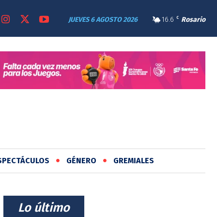
JUEVES 6 AGOSTO 2026
16.6
C
Rosario
SPECTÁCULOS
GÉNERO
GREMIALES
⠀Lo último⠀