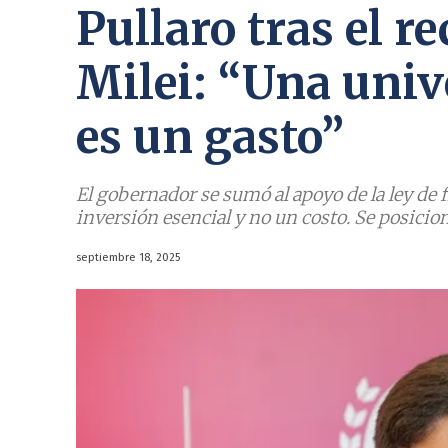
Pullaro tras el r
Milei: “Una univ
es un gasto”
El gobernador se sumó al apoyo de la ley de
inversión esencial y no un costo. Se posicion
septiembre 18, 2025