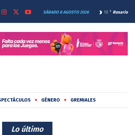
SÁBADO 8 AGOSTO 2026
10
C
Rosario
SPECTÁCULOS
GÉNERO
GREMIALES
⠀Lo último⠀