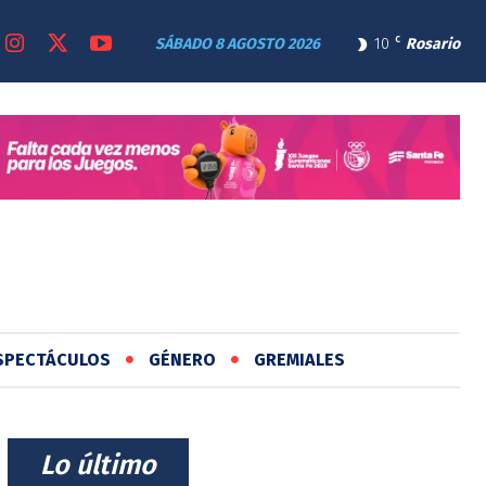
SÁBADO 8 AGOSTO 2026
10
C
Rosario
SPECTÁCULOS
GÉNERO
GREMIALES
⠀Lo último⠀