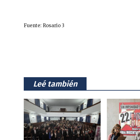
Fuente: Rosario 3
⠀Leé también⠀