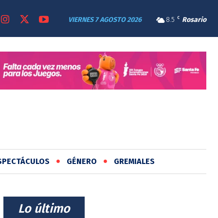
VIERNES 7 AGOSTO 2026
8.5
C
Rosario
SPECTÁCULOS
GÉNERO
GREMIALES
⠀Lo último⠀