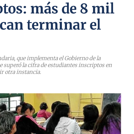
ptos: más de 8 mil
can terminar el
ndaria, que implementa el Gobierno de la
e superó la cifra de estudiantes inscriptos en
r otra instancia.