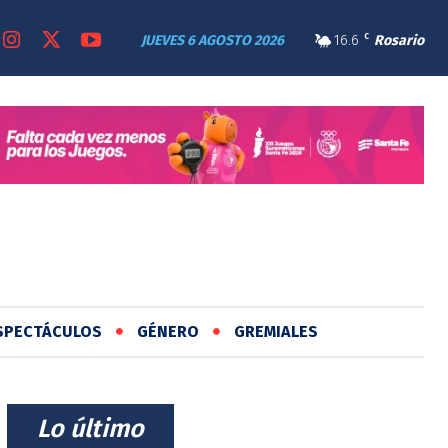
JUEVES 6 AGOSTO 2026
16.6
C
Rosario
SPECTÁCULOS
GÉNERO
GREMIALES
⠀Lo último⠀