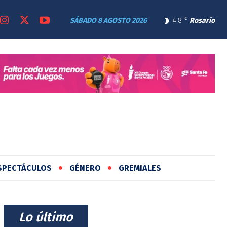
SÁBADO 8 AGOSTO 2026
4.8
C
Rosario
SPECTÁCULOS
GÉNERO
GREMIALES
⠀Lo último⠀