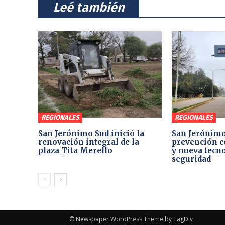
⠀Leé también⠀
REGIONALES
REGIONALES
San Jerónimo Sud inició la
San Jerónimo
renovación integral de la
prevención c
plaza Tita Merello
y nueva tecno
seguridad
© Newspaper WordPress Theme by TagDiv