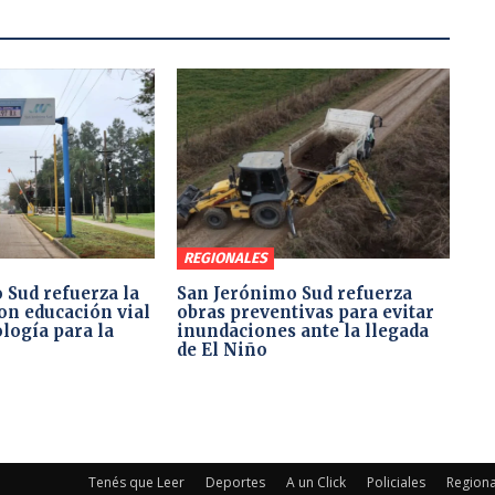
REGIONALES
 Sud refuerza la
San Jerónimo Sud refuerza
on educación vial
obras preventivas para evitar
logía para la
inundaciones ante la llegada
de El Niño
Tenés que Leer
Deportes
A un Click
Policiales
Regiona